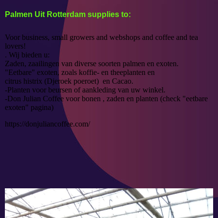
Palmen Uit Rotterdam supplies to:
Voor business, small growers and webshops and coffee and tea
lovers!
. Wij bieden u:
Zaden, zaailingen van diverse soorten palmen en exoten.
"Eetbare" exoten, zoals koffie- en theeplanten en
citrus histrix (Djeroek poeroet) en Cacao.
-Planten voor beursen of aankleding van uw winkel.
-Don Julian Coffee voor bonen , zaden en planten (check "eetbare
exoten" pagina)
https://donjuliancoffee.com/